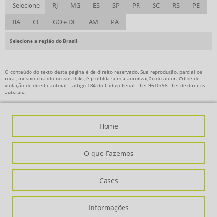
Selecione
RJ
MG
ES
SP
PR
SC
RS
PE
BA
CE
GO e DF
AM
PA
Selecione a região do Brasil
O conteúdo do texto desta página é de direito reservado. Sua reprodução, parcial ou
total, mesmo citando nossos links, é proibida sem a autorização do autor. Crime de
violação de direito autoral – artigo 184 do Código Penal –
Lei 9610/98 - Lei de direitos
autorais
.
Home
O que Fazemos
Cases
Informações