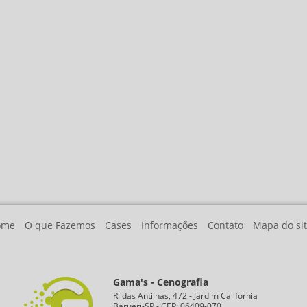
ome
O que Fazemos
Cases
Informações
Contato
Mapa do si
Gama's - Cenografia
R. das Antilhas, 472 - Jardim California
Barueri-SP - CEP: 06409-070