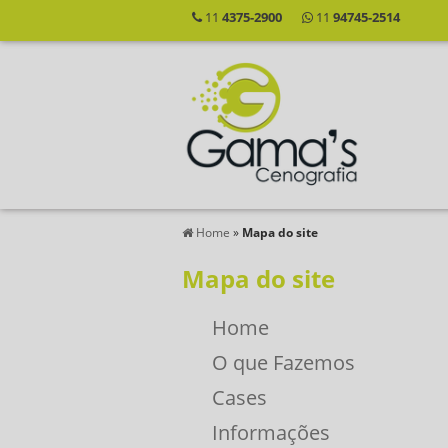
11
4375-2900
11
94745-2514
Home
»
Mapa do site
Mapa do site
Home
O que Fazemos
Cases
Informações